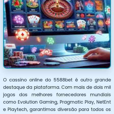
O cassino online do 5588bet é outro grande
destaque da plataforma. Com mais de dois mil
jogos dos melhores fornecedores mundiais
como Evolution Gaming, Pragmatic Play, NetEnt
e Playtech, garantimos diversão para todos os