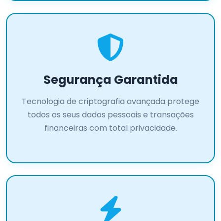
Segurança Garantida
Tecnologia de criptografia avançada protege
todos os seus dados pessoais e transações
financeiras com total privacidade.