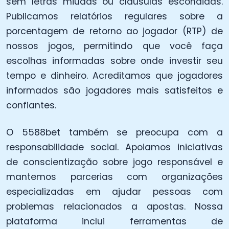
sem letras miúdas ou cláusulas escondidas.
Publicamos relatórios regulares sobre a
porcentagem de retorno ao jogador (RTP) de
nossos jogos, permitindo que você faça
escolhas informadas sobre onde investir seu
tempo e dinheiro. Acreditamos que jogadores
informados são jogadores mais satisfeitos e
confiantes.
O 5588bet também se preocupa com a
responsabilidade social. Apoiamos iniciativas
de conscientização sobre jogo responsável e
mantemos parcerias com organizações
especializadas em ajudar pessoas com
problemas relacionados a apostas. Nossa
plataforma inclui ferramentas de