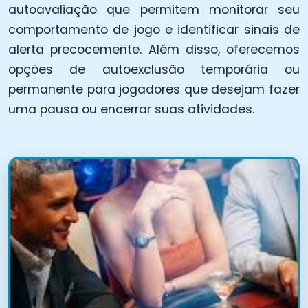
autoavaliação que permitem monitorar seu
comportamento de jogo e identificar sinais de
alerta precocemente. Além disso, oferecemos
opções de autoexclusão temporária ou
permanente para jogadores que desejam fazer
uma pausa ou encerrar suas atividades.