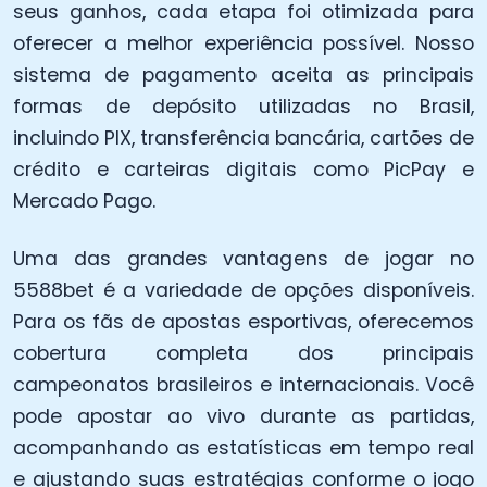
seus ganhos, cada etapa foi otimizada para
oferecer a melhor experiência possível. Nosso
sistema de pagamento aceita as principais
formas de depósito utilizadas no Brasil,
incluindo PIX, transferência bancária, cartões de
crédito e carteiras digitais como PicPay e
Mercado Pago.
Uma das grandes vantagens de jogar no
5588bet é a variedade de opções disponíveis.
Para os fãs de apostas esportivas, oferecemos
cobertura completa dos principais
campeonatos brasileiros e internacionais. Você
pode apostar ao vivo durante as partidas,
acompanhando as estatísticas em tempo real
e ajustando suas estratégias conforme o jogo