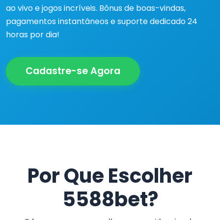
ao vivo e jogos incríveis. Bônus de boas-vindas,
pagamentos instantâneos e suporte dedicado 24
horas por dia!
Cadastre-se Agora
Por Que Escolher
5588bet?