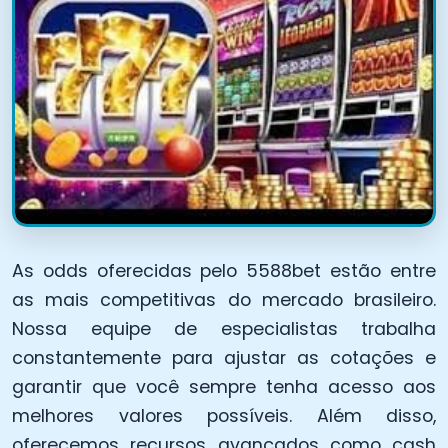
As odds oferecidas pelo 5588bet estão entre
as mais competitivas do mercado brasileiro.
Nossa equipe de especialistas trabalha
constantemente para ajustar as cotações e
garantir que você sempre tenha acesso aos
melhores valores possíveis. Além disso,
oferecemos recursos avançados como cash