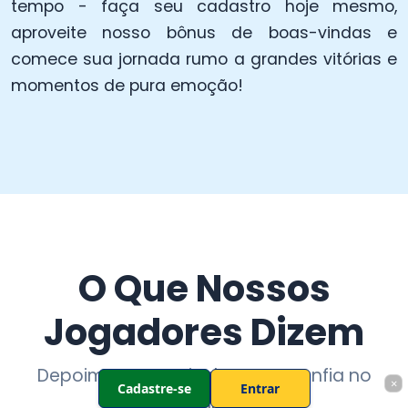
tempo - faça seu cadastro hoje mesmo,
aproveite nosso bônus de boas-vindas e
comece sua jornada rumo a grandes vitórias e
momentos de pura emoção!
O Que Nossos
Jogadores Dizem
Depoimentos reais de quem confia no
×
Cadastre-se
Entrar
5588bet