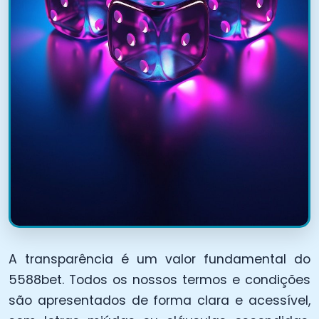
A transparência é um valor fundamental do
5588bet. Todos os nossos termos e condições
são apresentados de forma clara e acessível,