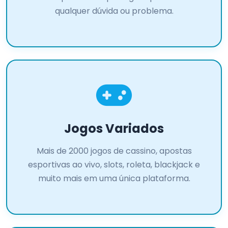
qualquer dúvida ou problema.
Jogos Variados
Mais de 2000 jogos de cassino, apostas
esportivas ao vivo, slots, roleta, blackjack e
muito mais em uma única plataforma.