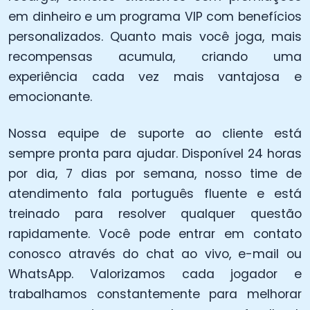
em dinheiro e um programa VIP com benefícios
personalizados. Quanto mais você joga, mais
recompensas acumula, criando uma
experiência cada vez mais vantajosa e
emocionante.
Nossa equipe de suporte ao cliente está
sempre pronta para ajudar. Disponível 24 horas
por dia, 7 dias por semana, nosso time de
atendimento fala português fluente e está
treinado para resolver qualquer questão
rapidamente. Você pode entrar em contato
conosco através do chat ao vivo, e-mail ou
WhatsApp. Valorizamos cada jogador e
trabalhamos constantemente para melhorar