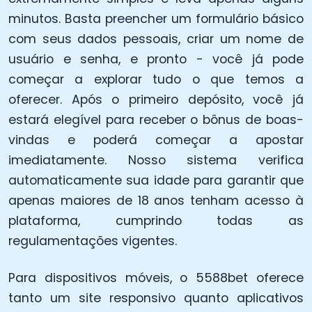
minutos. Basta preencher um formulário básico
com seus dados pessoais, criar um nome de
usuário e senha, e pronto - você já pode
começar a explorar tudo o que temos a
oferecer. Após o primeiro depósito, você já
estará elegível para receber o bônus de boas-
vindas e poderá começar a apostar
imediatamente. Nosso sistema verifica
automaticamente sua idade para garantir que
apenas maiores de 18 anos tenham acesso à
plataforma, cumprindo todas as
regulamentações vigentes.
Para dispositivos móveis, o 5588bet oferece
tanto um site responsivo quanto aplicativos