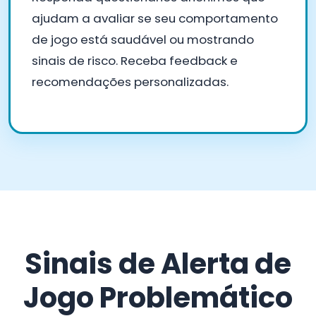
ajudam a avaliar se seu comportamento
de jogo está saudável ou mostrando
sinais de risco. Receba feedback e
recomendações personalizadas.
Sinais de Alerta de
Jogo Problemático