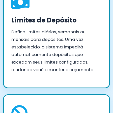
Limites de Depósito
Defina limites diários, semanais ou
mensais para depósitos. Uma vez
estabelecido, o sistema impedirá
automaticamente depósitos que
excedam seus limites configurados,
ajudando você a manter o orçamento.