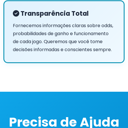
Transparência Total
Fornecemos informações claras sobre odds,
probabilidades de ganho e funcionamento
de cada jogo. Queremos que você tome
decisões informadas e conscientes sempre.
Precisa de Ajuda