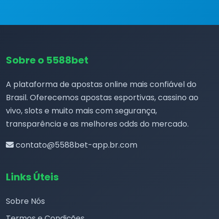
Sobre o 5588bet
A plataforma de apostas online mais confiável do
Brasil. Oferecemos apostas esportivas, cassino ao
vivo, slots e muito mais com segurança,
transparência e as melhores odds do mercado.
contato@5588bet-app.br.com
Links Úteis
Sobre Nós
Termos e Condições