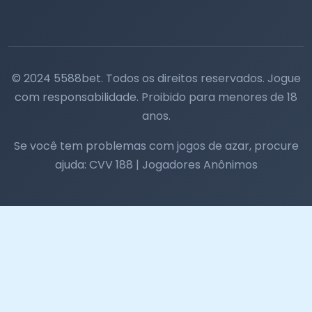
© 2024 5588bet. Todos os direitos reservados. Jogue
com responsabilidade. Proibido para menores de 18
anos.
Se você tem problemas com jogos de azar, procure
ajuda: CVV 188 | Jogadores Anônimos