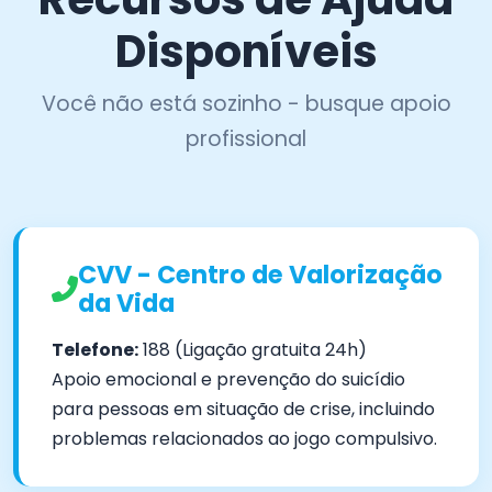
Disponíveis
Você não está sozinho - busque apoio
profissional
CVV - Centro de Valorização
da Vida
Telefone:
188 (Ligação gratuita 24h)
Apoio emocional e prevenção do suicídio
para pessoas em situação de crise, incluindo
problemas relacionados ao jogo compulsivo.