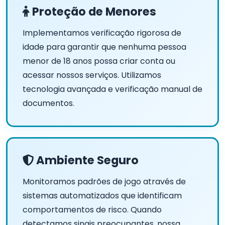
Proteção de Menores
Implementamos verificação rigorosa de
idade para garantir que nenhuma pessoa
menor de 18 anos possa criar conta ou
acessar nossos serviços. Utilizamos
tecnologia avançada e verificação manual de
documentos.
Ambiente Seguro
Monitoramos padrões de jogo através de
sistemas automatizados que identificam
comportamentos de risco. Quando
detectamos sinais preocupantes, nossa