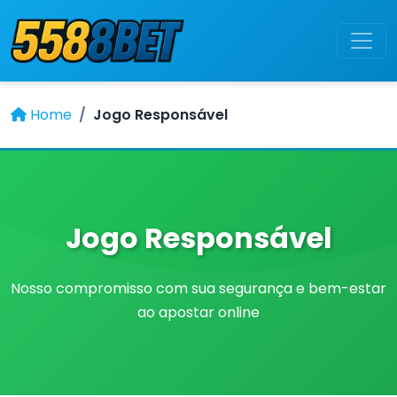
Home
Jogo Responsável
Jogo Responsável
Nosso compromisso com sua segurança e bem-estar
ao apostar online